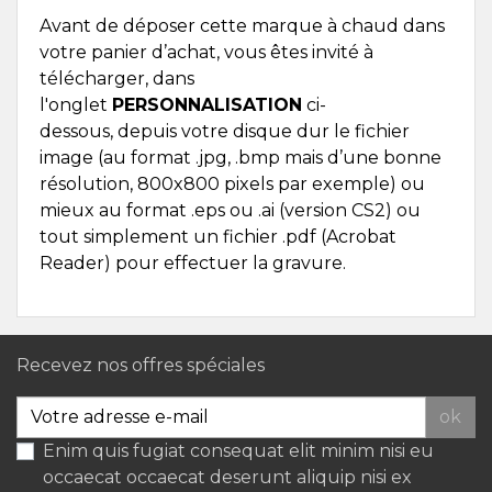
Avant de déposer cette marque à chaud dans
votre panier d’achat, vous êtes invité à
télécharger, dans
l'onglet
PERSONNALISATION
ci-
dessous, depuis votre disque dur le fichier
image (au format .jpg, .bmp mais d’une bonne
résolution, 800x800 pixels par exemple) ou
mieux au format .eps ou .ai (version CS2) ou
tout simplement un fichier .pdf (Acrobat
Reader) pour effectuer la gravure.
Recevez nos offres spéciales
ok
Enim quis fugiat consequat elit minim nisi eu
occaecat occaecat deserunt aliquip nisi ex