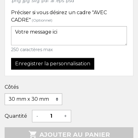
.png .jpg .svg .pdf .ai .eps .psd
Préciser si vous désirez un cadre "AVEC
CADRE"
(Optionnel)
250 caractères max
Enregistrer la personnalisation
Côtés
Quantité
-
+

AJOUTER AU PANIER