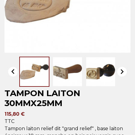


TAMPON LAITON
30MMX25MM
115,80 €
TTC
Tampon laiton relief dit "grand relief" , base laiton